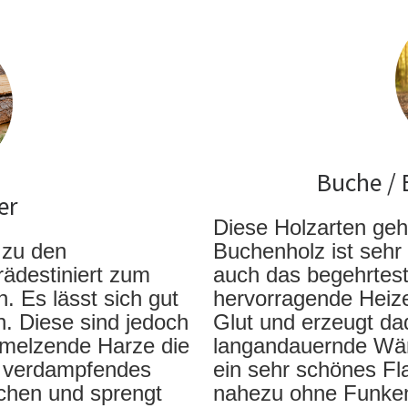
Buche / E
er
Diese Holzarten geh
 zu den
Buchenholz ist sehr 
rädestiniert zum
auch das begehrtest
 Es lässt sich gut
hervorragende Heize
n. Diese sind jedoch
Glut und erzeugt da
hmelzende Harze die
langandauernde Wä
, verdampfendes
ein sehr schönes F
chen und sprengt
nahezu ohne Funken.