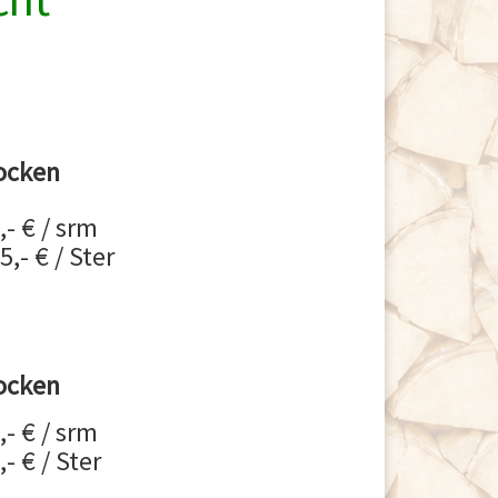
ocken
,- € / srm
5,- € / Ster
ocken
,- € / srm
,- € / Ster