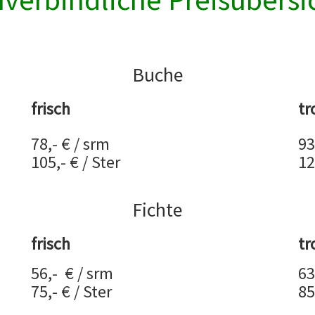
Buche
frisch
tr
78,- € / srm
93
105,- € / Ster
12
Fichte
frisch
tr
56,- € / srm
63
75,- € / Ster
85