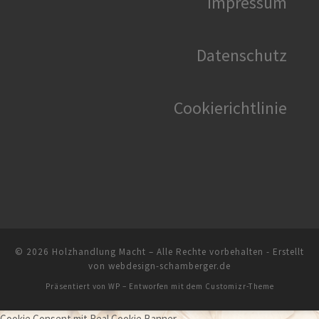
Impressum
Datenschutz
Cookierichtlinie
© 2026
Holzhandlung Macht
– Alle Rechte vorbehalten
Präsentiert von
WP
– Entworfen mit dem
Customizr-Theme
Cookie Consent mit Real Cookie Banner